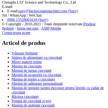
Chengdu LST Science and Technology Co., Ltd
E-mail:
E-mail:
suzy@lstchocolatemachine.com (Suzy)
Tel / WhatsApp / WeChat:
0086 15528001618 (Suzy)
© Copyright - 2010-2021 : Toate drepturile rezervate.
Produse
fierbinți
-
Harta site-ului
-
AMP Mobile
Contacteaza acum
Articol de produs
Vânzare fierbinte
Sistem de alimentare cu ciocolată
Mixer materii prime
Masina de ciocolata
Mașină de turnat ciocolată
Mașină de acoperire cu ciocolată
Masina de topire a ciocolatei
Mașină de adăugare personalizată
Mașină de stropire pentru decorare pentru înveliș cu zahăr de
ciocolată
Răcirea ciocolatei
Pompă de ciocolată și țevi
Mașină de ambalat ciocolată