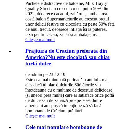
Pachetele distractive de batoane, Milk Tray și
Quality Street au crescut cu cel puțin 50% din
2022, deoarece cacaoul, zahărul și ambalarea
costă balon Supermarketurile au crescut prețul
unor delicii festive cu ciocolată cu peste 50% față
de anul trecut, deoarece inflația își ia puterea.
taxă pentru cacao, zahăr și ambalaje, re...
Citeşte mai mult
Prajitura de Craciun preferata din
America?Nu este ciocolată sau chiar
turtă dulce
de admin pe 23-12-19
Este cea mai minunată perioadă a anului - mai
ales dacă îți plac dulciurile.Sărbătorile vin
întotdeauna cu o mulțime de deserturi delicioase
(și uneori prea multe) care ar satisface orice poftă
de dulce sau de zahăr.Aproape 70% dintre
americani au spus că intenționează să facă
bomboane de Crăciun, prăjituri...
Citeşte mai mult
Cele mai populare bomboane de