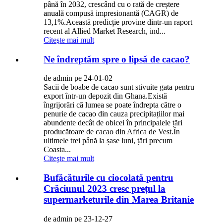
până în 2032, crescând cu o rată de creștere
anuală compusă impresionantă (CAGR) de
13,1%.Această predicție provine dintr-un raport
recent al Allied Market Research, ind...
Citeşte mai mult
Ne îndreptăm spre o lipsă de cacao?
de admin pe 24-01-02
Sacii de boabe de cacao sunt stivuite gata pentru
export într-un depozit din Ghana.Există
îngrijorări că lumea se poate îndrepta către o
penurie de cacao din cauza precipitațiilor mai
abundente decât de obicei în principalele țări
producătoare de cacao din Africa de Vest.În
ultimele trei până la șase luni, țări precum
Coasta...
Citeşte mai mult
Bufăcăturile cu ciocolată pentru
Crăciunul 2023 cresc prețul la
supermarketurile din Marea Britanie
de admin pe 23-12-27