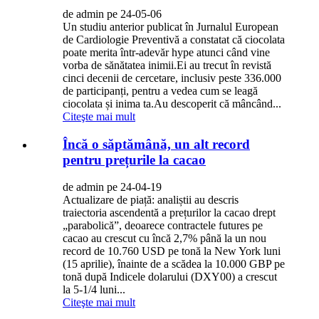
de admin pe 24-05-06
Un studiu anterior publicat în Jurnalul European
de Cardiologie Preventivă a constatat că ciocolata
poate merita într-adevăr hype atunci când vine
vorba de sănătatea inimii.Ei au trecut în revistă
cinci decenii de cercetare, inclusiv peste 336.000
de participanți, pentru a vedea cum se leagă
ciocolata și inima ta.Au descoperit că mâncând...
Citeşte mai mult
Încă o săptămână, un alt record
pentru prețurile la cacao
de admin pe 24-04-19
Actualizare de piață: analiștii au descris
traiectoria ascendentă a prețurilor la cacao drept
„parabolică”, deoarece contractele futures pe
cacao au crescut cu încă 2,7% până la un nou
record de 10.760 USD pe tonă la New York luni
(15 aprilie), înainte de a scădea la 10.000 GBP pe
tonă după Indicele dolarului (DXY00) a crescut
la 5-1/4 luni...
Citeşte mai mult