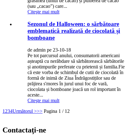
grăsimea (untul de cacao) și pulberea de cacao
(sau „cacao”) care...
Citeşte mai mult
Sezonul de Halloween: o sărbătoare
emblematică realizată de ciocolată și
bomboane
de admin pe 23-10-18
Pe tot parcursul anului, consumatorii americani
așteaptă cu nerăbdare să sărbătorească sărbătorile
și anotimpurile preferate cu prietenii și familia.Fie
că este vorba de schimbul de cutii de ciocolată în
formă de inimă de Ziua Îndrăgostiților sau de
prăjirea s'mores în jurul unui foc de vară,
ciocolata și bomboane joacă un rol important în
aceste...
Citeşte mai mult
1
2
3
4
Următorul >
>>
Pagina 1 / 12
Contactaţi-ne