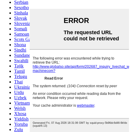
Serbian
Sesotho
Sinhala
Slovak
Slovenian
Somali
Samoan
Scots Gaelic
Shona
Sindhi
Sundanese
Swahili
Tajik
Tamil
Telugu
Thai
Ukrainian
Urdu
Uzbek
Vietnamese
Welsh
Xhosa
Yiddish
Yoruba
Zulu