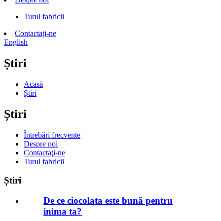
Turul fabricii
Contactaţi-ne
English
Știri
Acasă
Știri
Știri
Întrebări frecvente
Despre noi
Contactaţi-ne
Turul fabricii
Știri
De ce ciocolata este bună pentru
inima ta?