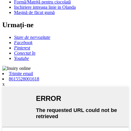
Formă/Matriță pentru ciocolată
Inchiriere intreaga linie in Olanda
Mașină de făcut gumă
Urmați-ne
Stare de nervozitate
Facebook
Pinterest
Conectat în
Youtube
Trimite email
8615528001618
x