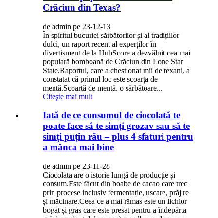
Crăciun din Texas?
de admin pe 23-12-13
În spiritul bucuriei sărbătorilor și al tradițiilor
dulci, un raport recent al experților în
divertisment de la HubScore a dezvăluit cea mai
populară bomboană de Crăciun din Lone Star
State.Raportul, care a chestionat mii de texani, a
constatat că primul loc este scoarța de
mentă.Scoarță de mentă, o sărbătoare...
Citeşte mai mult
Iată de ce consumul de ciocolată te
poate face să te simți grozav sau să te
simți puțin rău – plus 4 sfaturi pentru
a mânca mai bine
de admin pe 23-11-28
Ciocolata are o istorie lungă de producție și
consum.Este făcut din boabe de cacao care trec
prin procese inclusiv fermentație, uscare, prăjire
și măcinare.Ceea ce a mai rămas este un lichior
bogat și gras care este presat pentru a îndepărta