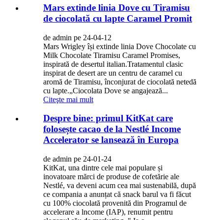
Mars extinde linia Dove cu Tiramisu
de ciocolată cu lapte Caramel Promit
de admin pe 24-04-12
Mars Wrigley își extinde linia Dove Chocolate cu
Milk Chocolate Tiramisu Caramel Promises,
inspirată de desertul italian.Tratamentul clasic
inspirat de desert are un centru de caramel cu
aromă de Tiramisu, înconjurat de ciocolată netedă
cu lapte.„Ciocolata Dove se angajează...
Citeşte mai mult
Despre bine: primul KitKat care
folosește cacao de la Nestlé Income
Accelerator se lansează în Europa
de admin pe 24-01-24
KitKat, una dintre cele mai populare și
inovatoare mărci de produse de cofetărie ale
Nestlé, va deveni acum cea mai sustenabilă, după
ce compania a anunțat că snack barul va fi făcut
cu 100% ciocolată provenită din Programul de
accelerare a lncome (IAP), renumit pentru