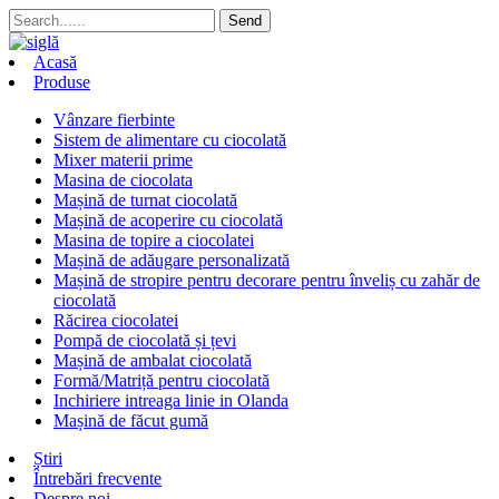
Acasă
Produse
Vânzare fierbinte
Sistem de alimentare cu ciocolată
Mixer materii prime
Masina de ciocolata
Mașină de turnat ciocolată
Mașină de acoperire cu ciocolată
Masina de topire a ciocolatei
Mașină de adăugare personalizată
Mașină de stropire pentru decorare pentru înveliș cu zahăr de
ciocolată
Răcirea ciocolatei
Pompă de ciocolată și țevi
Mașină de ambalat ciocolată
Formă/Matriță pentru ciocolată
Inchiriere intreaga linie in Olanda
Mașină de făcut gumă
Știri
Întrebări frecvente
Despre noi