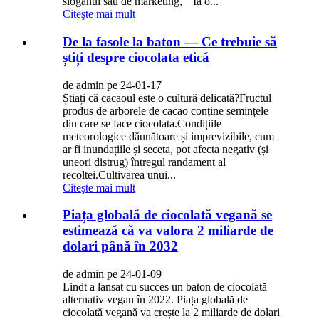
sloganul său de marketing, " Ia o...
Citeşte mai mult
De la fasole la baton — Ce trebuie să
știți despre ciocolata etică
de admin pe 24-01-17
Știați că cacaoul este o cultură delicată?Fructul
produs de arborele de cacao conține semințele
din care se face ciocolata.Condițiile
meteorologice dăunătoare și imprevizibile, cum
ar fi inundațiile și seceta, pot afecta negativ (și
uneori distrug) întregul randament al
recoltei.Cultivarea unui...
Citeşte mai mult
Piața globală de ciocolată vegană se
estimează că va valora 2 miliarde de
dolari până în 2032
de admin pe 24-01-09
Lindt a lansat cu succes un baton de ciocolată
alternativ vegan în 2022. Piața globală de
ciocolată vegană va crește la 2 miliarde de dolari